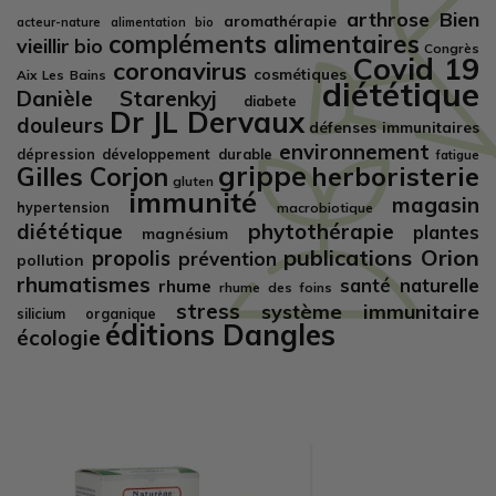
arthrose
Bien
aromathérapie
acteur-nature
alimentation bio
compléments alimentaires
vieillir
bio
Congrès
Covid 19
coronavirus
cosmétiques
Aix Les Bains
diététique
Danièle Starenkyj
diabete
Dr JL Dervaux
douleurs
défenses immunitaires
environnement
développement durable
dépression
fatigue
grippe
herboristerie
Gilles Corjon
gluten
immunité
magasin
hypertension
macrobiotique
diététique
phytothérapie
plantes
magnésium
publications Orion
propolis
prévention
pollution
rhumatismes
santé naturelle
rhume
rhume des foins
stress
système immunitaire
silicium organique
éditions Dangles
écologie