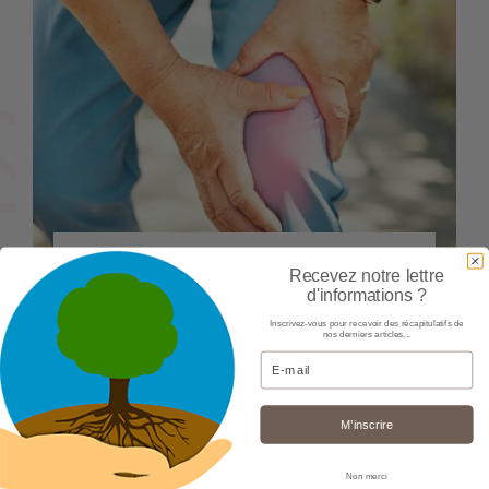
-BIEN ÊTRE
Recevez notre lettre
d'informations ?
Soulager l’arthrose
naturellement : le rôle clé du
Inscrivez-vous pour recevoir des récapitulatifs de
nos derniers articles...
silicium organique
Email
29/04/26
Nathalie
M’inscrire
Non merci