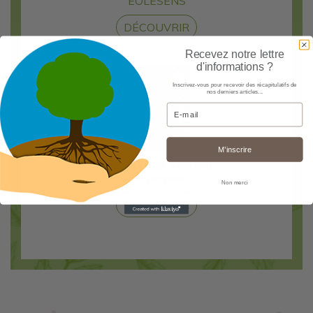
EOLESENS
DÉCOUVRIR
Recevez notre lettre
d'informations ?
Inscrivez-vous pour recevoir des récapitulatifs de
nos derniers articles...
Email
M’inscrire
Spray buccal Aagaard
à la propolis
Non merci
DÉCOUVRIR