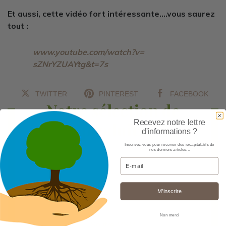
Et aussi, cette vidéo fort intéressante….vous saurez
tout :
www.youtube.com/watch?v=
sZNrYZUAYtg&t=7s
TWITTER
PINTEREST
FACEBOOK
Notre sélection de
Recevez notre lettre
produits
d'informations ?
Inscrivez-vous pour recevoir des récapitulatifs de
nos derniers articles...
Email
M’inscrire
Non merci
Soufre MSM