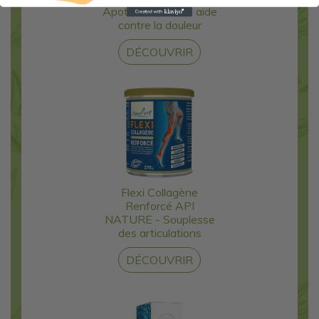
Apothicaria - Une aide
contre la douleur
DÉCOUVRIR
Flexi Collagène
Renforcé API
NATURE - Souplesse
des articulations
DÉCOUVRIR