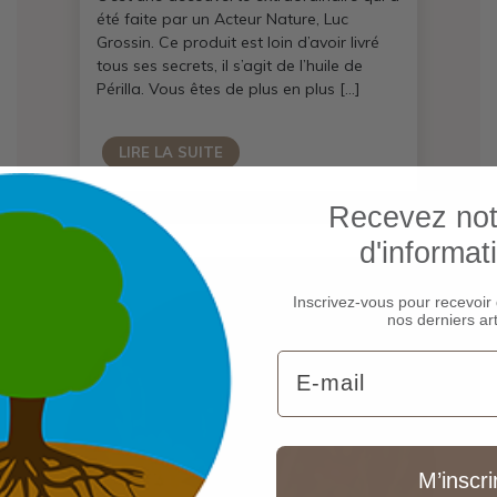
été faite par un Acteur Nature, Luc
Grossin. Ce produit est loin d’avoir livré
tous ses secrets, il s’agit de l’huile de
Périlla. Vous êtes de plus en plus […]
LIRE LA SUITE
Recevez notr
d'informat
Inscrivez-vous pour recevoir 
nos derniers art
Email
M’inscri