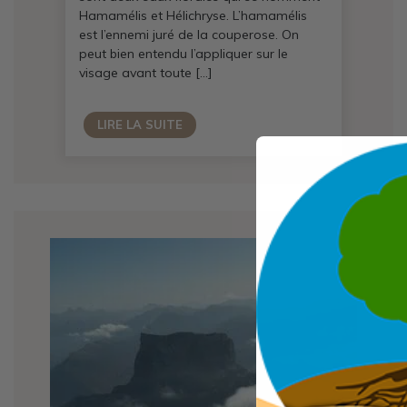
Hamamélis et Hélichryse. L’hamamélis
est l’ennemi juré de la couperose. On
peut bien entendu l’appliquer sur le
visage avant toute […]
LIRE LA SUITE