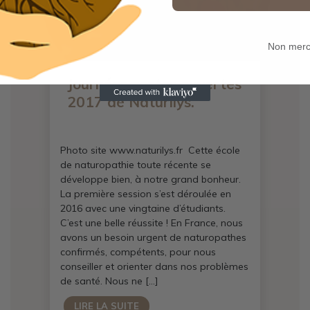
Non merc
Journées portes ouvertes
2017 de Naturilys.
Photo site www.naturilys.fr Cette école
de naturopathie toute récente se
développe bien, à notre grand bonheur.
La première session s’est déroulée en
2016 avec une vingtaine d’étudiants.
C’est une belle réussite ! En France, nous
avons un besoin urgent de naturopathes
confirmés, compétents, pour nous
conseiller et orienter dans nos problèmes
de santé. Nous ne […]
LIRE LA SUITE