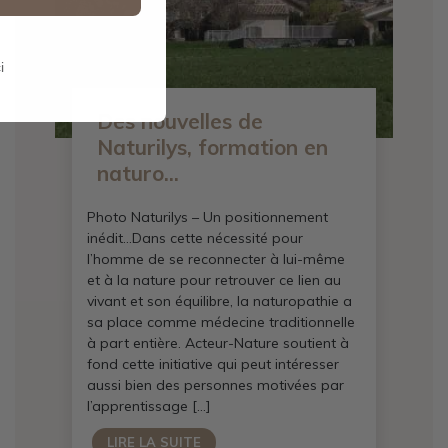
i
Des nouvelles de
Naturilys, formation en
naturo...
Photo Naturilys – Un positionnement
inédit…Dans cette nécessité pour
l’homme de se reconnecter à lui-même
et à la nature pour retrouver ce lien au
vivant et son équilibre, la naturopathie a
sa place comme médecine traditionnelle
à part entière. Acteur-Nature soutient à
fond cette initiative qui peut intéresser
aussi bien des personnes motivées par
l’apprentissage […]
LIRE LA SUITE