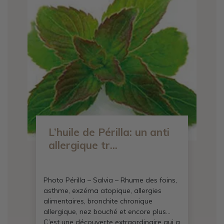
L’huile de Périlla: un anti
allergique tr...
Photo Périlla – Salvia – Rhume des foins,
asthme, exzéma atopique, allergies
alimentaires, bronchite chronique
allergique, nez bouché et encore plus…
C’est une découverte extraordinaire qui a