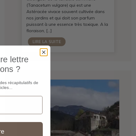
(Tanacetum vulgare) qui est une
Astéracée vivace souvent cultivée dans
nos jardins et qui doit son parfum
puissant à une essence très toxique. A la
floraison, […]
LIRE LA SUITE
e lettre
ions ?
des récapitulatifs de
icles...
re