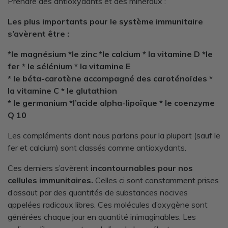
Prendre des antioxydants et des minéraux :
Les plus importants pour le système immunitaire
s’avèrent être :
*le magnésium *le zinc *le calcium * la vitamine D *le
fer * le sélénium * la vitamine E
* le béta-carotène accompagné des caroténoïdes *
la vitamine C * le glutathion
* le germanium *l’acide alpha-lipoïque * le coenzyme
Q 10
Les compléments dont nous parlons pour la plupart (sauf le
fer et calcium) sont classés comme antioxydants.
Ces derniers s’avèrent
incontournables pour nos
cellules immunitaires.
Celles ci sont constamment prises
d’assaut par des quantités de substances nocives
appelées radicaux libres. Ces molécules d’oxygène sont
générées chaque jour en quantité inimaginables. Les