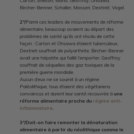
Carton, Shelton, Mono, Geoffroy, Ohsawa,
Bircher-Benner, Schaller, Mosseri, Dextreit, Vogel.
2°/
Parmi ces leaders de mouvements de réforme
alimentaire, beaucoup avaient au départ des
problèmes de santé qu’ils ont résolu de cette
façon : Carton et Ohsawa étaient tuberculeux,
Dextreit souffrait de polyarthrite, Bircher-Benner
avait une hépatite qui faillit l’emporter, Geoffroy
souffrait de séquelles des gaz toxiques de la
première guerre mondiale.
Aucun d’eux ne se soumit à un régime
Paléolithique, tous étaient des végétariens
convaincus et durent leur santé recouvrée à
une
réforme alimentaire proche du
régime anti-
inflammatoire
.
3°/Doit-on faire remonter la dénaturation
alimentaire à partir du néolithique comme le