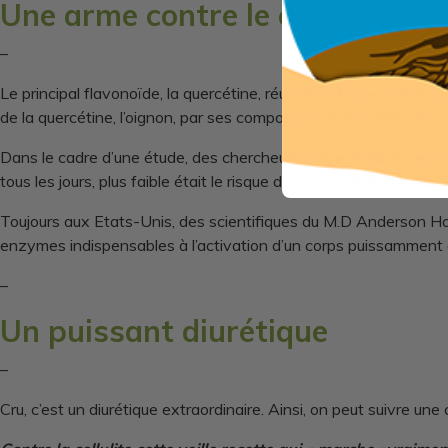
Une arme contre le cancer
–
Le principal flavonoïde, la quercétine, réussit à stopper net la 
de la quercétine, l’oignon, par ses composés sulfurés, lutte de m
Dans le cadre d’une étude, des chercheurs Outre-Atlantique o
tous les jours, plus faible était le risque de cancer de l’estomac 
Toujours aux Etats-Unis, des scientifiques du M.D Anderson Hosp
enzymes indispensables à l’activation d’un corps puissamment
–
Un puissant diurétique
–
Cru, c’est un diurétique extraordinaire. Ainsi, on peut suivre un