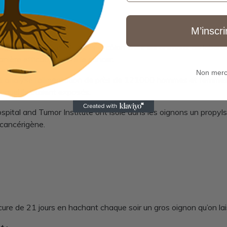
M’inscri
progression de tumeurs dans le côlon chez les animaux de laboratoi
anière efficace contre le cancer.
Non merc
nt analysé l’alimentation de près de 121000 hommes et femmes 
auquel ils étaient exposés.
ital and Tumor Institute ont isolé dans les oignons un propylsul
 cancérigène.
e cure de 21 jours en hachant chaque soir un gros oignon qu’on la