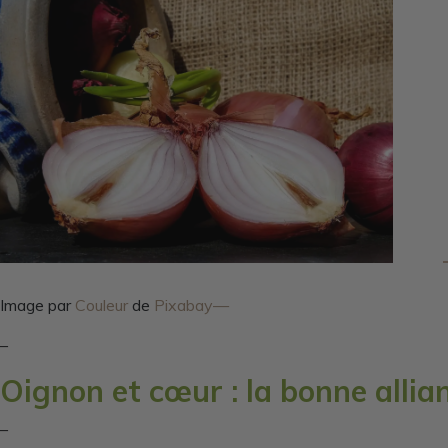
Image par
Couleur
de
Pixabay—
–
Oignon et cœur : la bonne allia
–