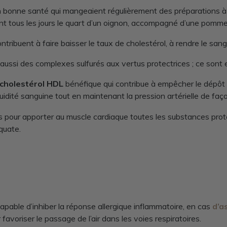
onne santé qui mangeaient régulièrement des préparations à bas
aient tous les jours le quart d’un oignon, accompagné d’une pomm
ntribuent à faire baisser le taux de cholestérol, à rendre le san
aussi des complexes sulfurés aux vertus protectrices ; ce sont el
 cholestérol HDL
bénéfique qui contribue à empêcher le dépôt de
uidité sanguine tout en maintenant la pression artérielle de faç
pour apporter au muscle cardiaque toutes les substances protect
quate.
pable d’inhiber la réponse allergique inflammatoire, en cas
d’a
favoriser le passage de l’air dans les voies respiratoires.