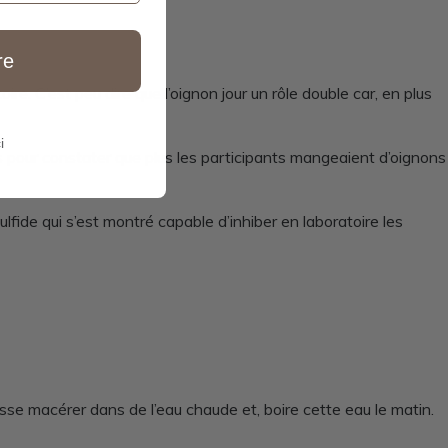
re
re. C’est peu dire que l’oignon jour un rôle double car, en plus
i
pour constater que plus les participants mangeaient d’oignons
fide qui s’est montré capable d’inhiber en laboratoire les
isse macérer dans de l’eau chaude et, boire cette eau le matin.