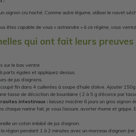
 :
un oignon cru haché. Comme autre légume, utiliser le navet séché
ous êtes capable de vous « astreindre » à ce régime, vous verrez 
elles qui ont fait leurs preuves 
 sur le bas ventre
 à parts égales et appliquez dessus.
s de jus d’oignons.
coupé fin dans 4 cuillerées à soupe d’huile d’olive. Ajouter 150g 
ne tasse de décoction de bourdaine ( 2 à 5 g d’écorce par tasse. A
asites intestinaux :
laissez macérer 6 jours un gros oignon ém
s chaque narine fait, je vous l’assure, avorter rhume et grippe.
oreille un coton imbibé de jus d’oignon.
 la région pendant 1 à 2 minutes avec un morceau d’oignon (ne pa