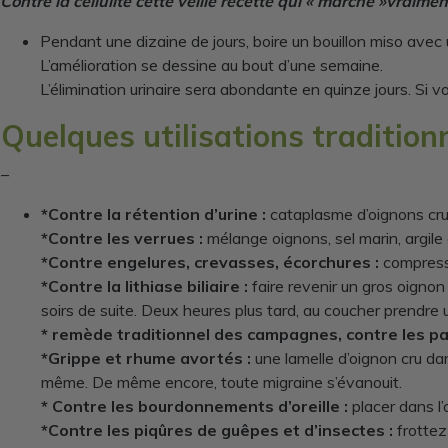
Contre la cellulite cette veille recette qui « marche »vraiment
Pendant une dizaine de jours, boire un bouillon miso avec 
L’amélioration se dessine au bout d’une semaine.
L’élimination urinaire sera abondante en quinze jours. Si v
Quelques utilisations traditionn
–
*Contre la rétention d’urine :
cataplasme d’oignons crus
*Contre les verrues :
mélange oignons, sel marin, argile
*Contre engelures, crevasses, écorchures :
compresse
*Contre la lithiase biliaire :
faire revenir un gros oignon 
soirs de suite. Deux heures plus tard, au coucher prendre u
*
remède traditionnel des campagnes, contre les par
*Grippe et rhume avortés :
une lamelle d’oignon cru dan
même. De même encore, toute migraine s’évanouit.
*
Contre les bourdonnements d’oreille :
placer dans l’
*Contre les piqûres de guêpes et d’insectes :
frottez