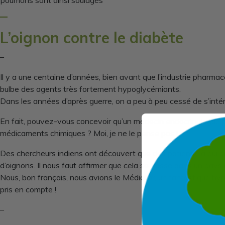
poumons sont ainsi soulagés
–
L’oignon contre le diabète
–
Il y a une centaine d’années, bien avant que l’industrie pharma
bulbe des agents très fortement hypoglycémiants.
Dans les années d’après guerre, on a peu à peu cessé de s’intér
En fait, pouvez-vous concevoir qu’un médecin endocrinologue pui
médicaments chimiques ? Moi, je ne le pense pas !
Des chercheurs indiens ont découvert que des patients, à qui on 
d’oignons. Il nous faut affirmer que cela se passe dans un pays
Nous, bon français, nous avions le Médiator, un fantastique hy
pris en compte !
–