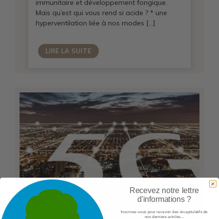
immunitaire et développement fongique.
Mais qu’est qui vous rend si acide ? * une
hyperventilation liée à nos modes […]
LIRE LA SUITE
Recevez notre lettre
d'informations ?
Inscrivez-vous pour recevoir des récapitulatifs de
nos derniers articles...