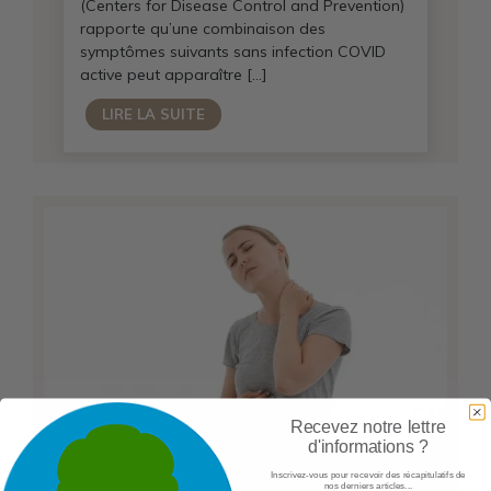
(Centers for Disease Control and Prevention)
rapporte qu’une combinaison des
symptômes suivants sans infection COVID
active peut apparaître […]
LIRE LA SUITE
Recevez notre lettre
d'informations ?
Inscrivez-vous pour recevoir des récapitulatifs de
nos derniers articles...