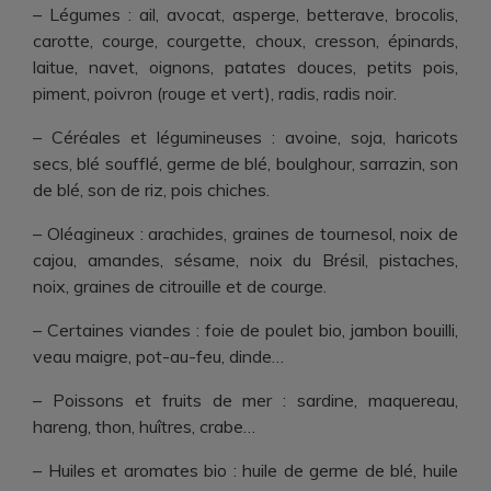
– Légumes
: ail, avocat, asperge, betterave, brocolis,
carotte, courge, courgette, choux, cresson, épinards,
laitue, navet, oignons, patates douces, petits pois,
piment, poivron (rouge et vert), radis, radis noir.
– Céréales et légumineuses
: avoine, soja, haricots
secs, blé soufflé, germe de blé, boulghour, sarrazin, son
de blé, son de riz, pois chiches.
– Oléagineux :
arachides, graines de tournesol, noix de
cajou, amandes, sésame, noix du Brésil, pistaches,
noix, graines de citrouille et de courge.
– Certaines viandes :
foie de poulet bio, jambon bouilli,
veau maigre, pot-au-feu, dinde…
– Poissons et fruits de mer :
sardine, maquereau,
hareng, thon, huîtres, crabe…
– Huiles et aromates bio :
huile de germe de blé, huile