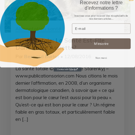
Recevez notre lettre
d'informations ?
Inscrivez-vous pour recevoir des récapitulatifs de
nos derniers articles...
Email
Alimentation santé
Santé Totale: La Santé Est-Elle
M’inscrire
Dans Votre Assiette?
Par
Bernard Burlet
• 12/08/2016
Non merci
La santé totale ©2016 Danièle Starenkyj –
www.publicationsorion.com Nous citions le mois
dernier l’affirmation, en 2008, d’un organisme
dermatologique canadien, à savoir que « ce qui
est bon pour le cœur l’est aussi pour la peau ».
Qu’est-ce qui est bon pour le cœur ? Un régime
faible en gras totaux, et particulièrement faible
en […]