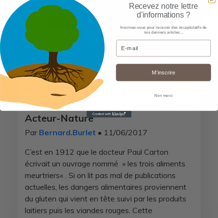
Recevez notre lettre
d'informations ?
Inscrivez-vous pour recevoir des récapitulatifs de
nos derniers articles...
Email
M’inscrire
Actualités
Non merci
Les Trois Aliments Meurtriers Selon
Acteur-Nature
Par
Bernard.Burlet
• 11/06/2017
C’est en 1912 que le docteur Paul Carton
écrivait un ouvrage nommé » les trois aliments
meurtriers« . Si on lit pas mal de publications
actuelles, les dangers alimentaires proviennent
du gluten qui vient en tête suivi par les produits
laitiers puis les viandes rouges. Cette