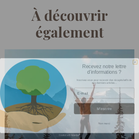
À découvrir
également
Recevez notre lettre
d'informations ?
Inscrivez-vous pour recevoir des récapitulatifs de
nos derniers articles...
Email
M’inscrire
Non merci