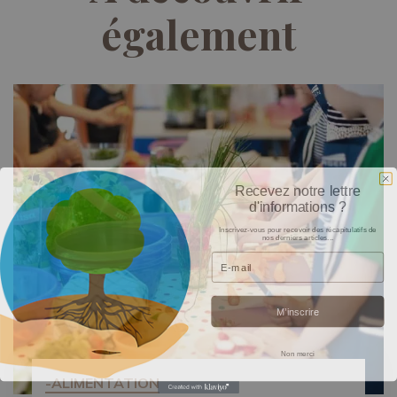
également
Recevez notre lettre
d'informations ?
Inscrivez-vous pour recevoir des récapitulatifs de
nos derniers articles...
Email
M’inscrire
Non merci
-ALIMENTATION