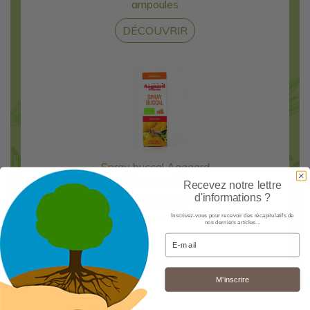
ampoules
DÉCOUVRIR
Spray buccal Aagaard
à la propolis
Recevez notre lettre
d'informations ?
DÉCOUVRIR
Inscrivez-vous pour recevoir des récapitulatifs de
nos derniers articles...
Email
M’inscrire