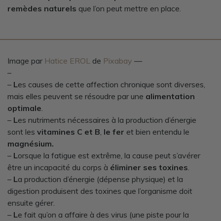
remèdes naturels
que l’on peut mettre en place.
Image par
Hatice EROL
de
Pixabay
—
–
–
L
es causes de cette affection chronique sont diverses,
mais elles peuvent se résoudre par une
alimentation
optimale
.
–
L
es nutriments nécessaires à la production d’énergie
sont les
vitamines C et B
,
le fer
et bien entendu le
magnésium.
–
L
orsque la fatigue est extrême, la cause peut s’avérer
être un incapacité du corps à
éliminer ses toxines
.
–
L
a production d’énergie (dépense physique) et la
digestion produisent des toxines que l’organisme doit
ensuite gérer.
–
L
e fait qu’on a affaire à des virus (une piste pour la