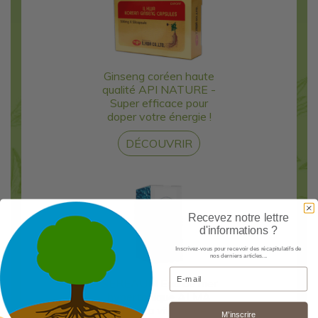
Ginseng coréen haute
qualité API NATURE -
Super efficace pour
doper votre énergie !
DÉCOUVRIR
Recevez notre lettre
d'informations ?
Inscrivez-vous pour recevoir des récapitulatifs de
nos derniers articles...
Email
SEREAUM Eau de mer
hypertonique ALMA
BIO - La vitalité de
M’inscrire