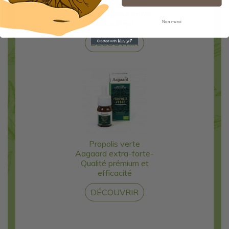
l'eau de mer et ses
minéraux pour votre
bien-être !
Non merci
DÉCOUVRIR
Propolis verte
Aagaard extra-forte-
Qualité prémium et
efficacité
DÉCOUVRIR