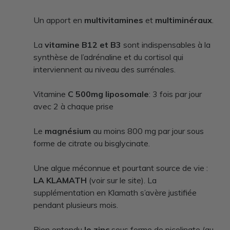
Un apport en
multivitamines
et
multiminéraux
.
La
vitamine B12 et B3
sont indispensables à la
synthèse de l’adrénaline et du cortisol qui
interviennent au niveau des surrénales.
Vitamine
C 500mg liposomale
: 3 fois par jour
avec 2 à chaque prise
Le
magnésium
au moins 800 mg par jour sous
forme de citrate ou bisglycinate.
Une algue méconnue et pourtant source de vie :
LA KLAMATH
(voir sur le site).
La
supplémentation en Klamath s’avère justifiée
pendant plusieurs mois.
Bien entendu
le zinc
sous forme de picolinate (au