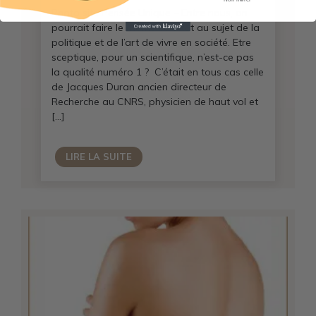
Photo site Pensée Unique – Entre nous, on
pourrait faire le même constat au sujet de la
politique et de l’art de vivre en société. Etre
sceptique, pour un scientifique, n’est-ce pas
la qualité numéro 1 ? C’était en tous cas celle
de Jacques Duran ancien directeur de
Recherche au CNRS, physicien de haut vol et
[…]
LIRE LA SUITE