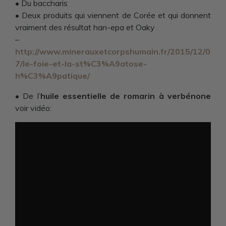
• Du baccharis
• Deux produits qui viennent de Corée et qui donnent
vraiment des résultat han-epa et Oaky
–
http://www.minerauxetcorpshumain.fr/2015/12/0
7/le-foie-et-la-st%C3%A9atose-
h%C3%A9patique/
• De l’
huile essentielle de romarin à verbénone
voir vidéo: