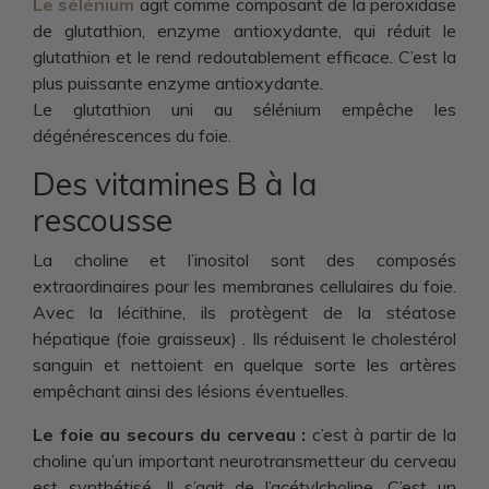
Le sélénium
agit comme composant de la peroxidase
de glutathion, enzyme antioxydante, qui réduit le
glutathion et le rend redoutablement efficace. C’est la
plus puissante enzyme antioxydante.
Le glutathion uni au sélénium empêche les
dégénérescences du foie.
Des vitamines B à la
rescousse
La choline et l’inositol sont des composés
extraordinaires pour les membranes cellulaires du foie.
Avec la lécithine, ils protègent de la stéatose
hépatique (foie graisseux) . Ils réduisent le cholestérol
sanguin et nettoient en quelque sorte les artères
empêchant ainsi des lésions éventuelles.
Le foie au secours du cerveau :
c’est à partir de la
choline qu’un important neurotransmetteur du cerveau
est synthétisé. Il s’agit de l’acétylcholine. C’est un