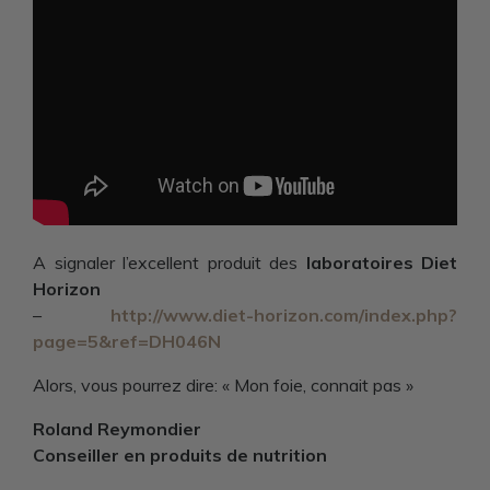
A signaler l’excellent produit des
laboratoires Diet
Horizon
–
http://www.diet-horizon.com/index.php?
page=5&ref=DH046N
Alors, vous pourrez dire: « Mon foie, connait pas »
Roland Reymondier
Conseiller en produits de nutrition