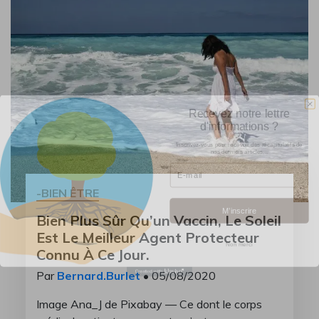
Recevez notre lettre
d'informations ?
Inscrivez-vous pour recevoir des récapitulatifs de
nos derniers articles...
Email
-BIEN ÊTRE
M’inscrire
Bien Plus Sûr Qu’un Vaccin, Le Soleil
Est Le Meilleur Agent Protecteur
Non merci
Connu À Ce Jour.
Par
Bernard.Burlet
• 05/08/2020
Image Ana_J de Pixabay — Ce dont le corps