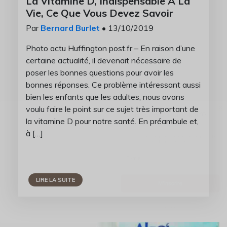
La Vitamine D, Indispensable À La
Vie, Ce Que Vous Devez Savoir
Par
Bernard Burlet
• 13/10/2019
Photo actu Huffington post.fr – En raison d’une
certaine actualité, il devenait nécessaire de
poser les bonnes questions pour avoir les
bonnes réponses. Ce problème intéressant aussi
bien les enfants que les adultes, nous avons
Recevez notre lettre
voulu faire le point sur ce sujet très important de
d'informations ?
la vitamine D pour notre santé. En préambule et,
Inscrivez-vous pour recevoir des récapitulatifs de
nos derniers articles...
à […]
Email
M’inscrire
LIRE LA SUITE
Non merci