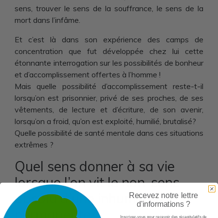
sens, trouver le sens de la souffrance, le sens de la
mort dans l’infâme.
Et c’est là dans son expérience des camps de
concentration que fut développée chez lui cette
étonnante interrogation sur les possibilités de bonheur
et d’accomplissement offertes à l’homme !
Mais quelle possibilité d’accomplissement reste-t-il
lorsqu’on est prisonnier, privé de ses proches, de ses
vêtements, de lecture et d’écriture, de son avenir,
lorsqu’on a froid, qu’on est exploité, humilié, brutalisé?
Quelle possibilité de santé mentale dans ces situations
extrêmes ?
Quel sens donner à sa vie
lorsque l’on vit le non-sens
absolu d’une inhumanité
Recevez notre lettre
d'informations ?
permanente?
Inscrivez-vous pour recevoir des récapitulatifs de