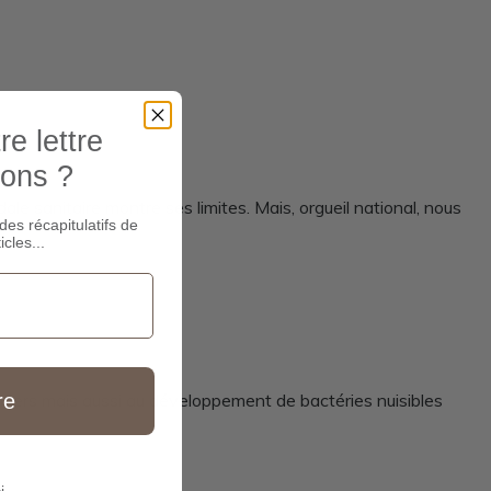
e lettre
ions ?
ale sanitaire montre ses limites. Mais, orgueil national, nous
des récapitulatifs de
icles...
re
laitiers mais aussi au développement de bactéries nuisibles
i