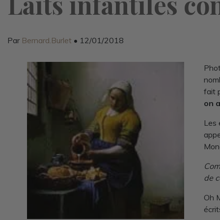
Laits infantiles co
Par
Bernard.Burlet
• 12/01/2018
Pho
nom
fait
on a
Les 
appe
Monè
Co
de c
Oh M
écri