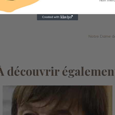
ermaculture etc…) sont prometteuses d’une production agricole
Notre Dame des
À découvrir égalemen