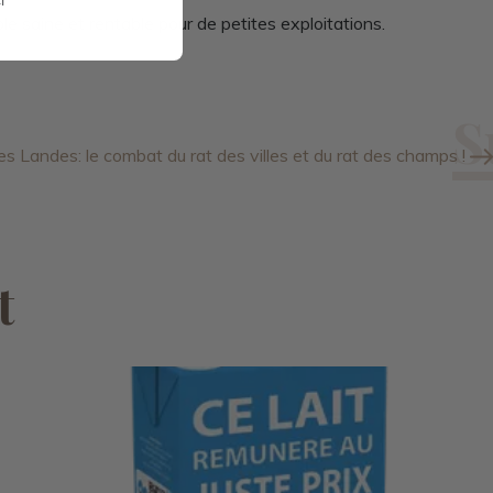
 saine et rentable pour de petites exploitations.
 Landes: le combat du rat des villes et du rat des champs !
t