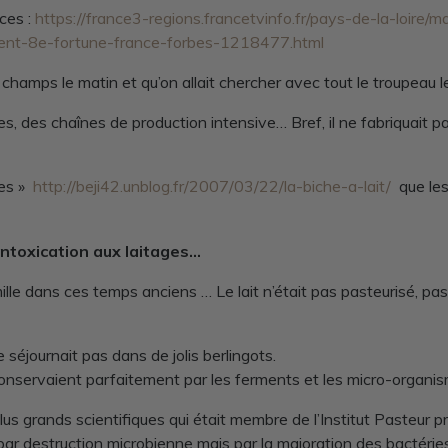
ces :
https://france3-regions.francetvinfo.fr/pays-de-la-loire/m
ent-8e-fortune-france-forbes-1218477.html
 champs le matin et qu’on allait chercher avec tout le troupeau le
, des chaînes de production intensive… Bref, il ne fabriquait pas
hes »
http://beji42.unblog.fr/2007/03/22/la-biche-a-lait/
que les 
intoxication aux laitages…
ille dans ces temps anciens … Le lait n’était pas pasteurisé, pa
éjournait pas dans de jolis berlingots.
onservaient parfaitement par les ferments et les micro-organis
plus grands scientifiques qui était membre de l’Institut Pasteur p
par destruction microbienne mais par la majoration des bactérie