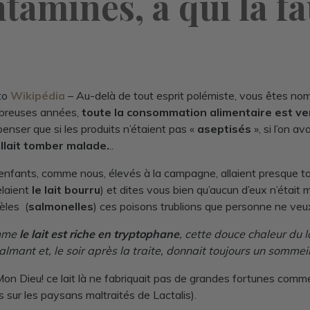
ntaminés, à qui la fa
to
Wikipédia
– Au-delà de tout esprit polémiste, vous êtes no
breuses années,
toute la consommation alimentaire est ver
 penser que si les produits n’étaient pas «
aseptisés
», si l’on a
llait tomber malade.
..
enfants, comme nous, élevés à la campagne, allaient presque tou
laient
le lait bourru
) et dites vous bien qu’aucun d’eux n’était
les (
salmonelles
) ces poisons trublions que personne ne veu
mme
le lait est riche en tryptophane
, cette douce chaleur du l
almant et, le soir après la traite, donnait toujours un sommei
on Dieu! ce lait là ne fabriquait pas de grandes fortunes comme
ts sur les paysans maltraités de Lactalis).