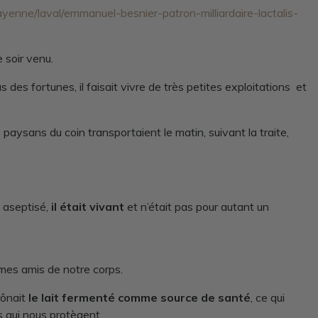
ayenne/laval/emmanuel-besnier-patron-milliardaire-lactalis-
 soir venu.
 des fortunes, il faisait vivre de très petites exploitations et
paysans du coin transportaient le matin, suivant la traite,
s aseptisé,
il était vivant
et n’était pas pour autant un
mes amis de notre corps.
rônait
le lait fermenté comme source de santé
, ce qui
s qui nous protègent.