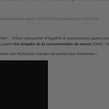
les/uploads/medi-sfeer-2015/2016/actuality/ms11162f.pdf
tat ! Il faut vous parler d’hygiène à vous pauvres gueux paysa
au point
des temples de la consommation de masse
(GMS – le
tre dans son HLM pour manger du poulet aux hormones
»