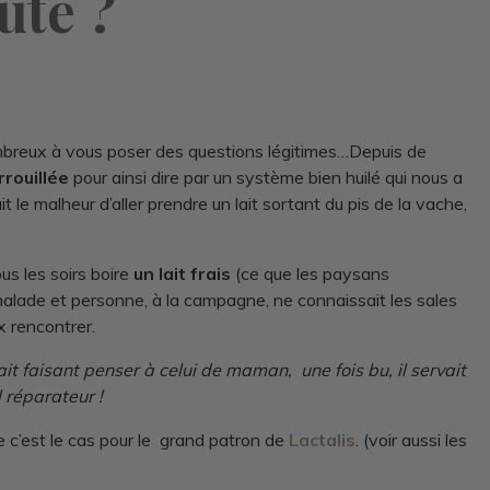
ute ?
mbreux à vous poser des questions légitimes…Depuis de
rouillée
pour ainsi dire par un système bien huilé qui nous a
vait le malheur d’aller prendre un lait sortant du pis de la vache,
s les soirs boire
un lait frais
(ce que les paysans
 malade et personne, à la campagne, ne connaissait les sales
x rencontrer.
ait faisant penser à celui de maman, une fois bu, il servait
l réparateur !
 c’est le cas pour le grand patron de
Lactalis
. (voir aussi les