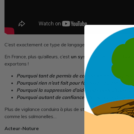
C’est exactement ce type de langage qui a créé l’impasse da
En France, plus qu’ailleurs, c’est
un système de production
exportons !
Pourquoi tant de permis de construire délivrés pou
Pourquoi rien n’est fait pour favoriser le petit épici
Pourquoi la suppression d’aides aux agriculteurs bi
Pourquoi autant de confiance à la dénaturation de n
Plus de vigilance conduira à plus de stérilisation, de pasteur
comme les salmonelles…
Acteur-Nature