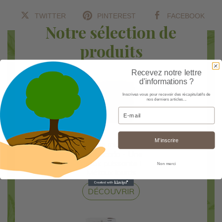
TWITTER
PINTEREST
FACEBOOK
Notre sélection de
produits
Recevez notre lettre
d'informations ?
Inscrivez-vous pour recevoir des récapitulatifs de
nos derniers articles...
Email
M’inscrire
Zéolithe micronisée
Apothicaria - Une
détox puissante !
Non merci
Métaux lourds
DÉCOUVRIR