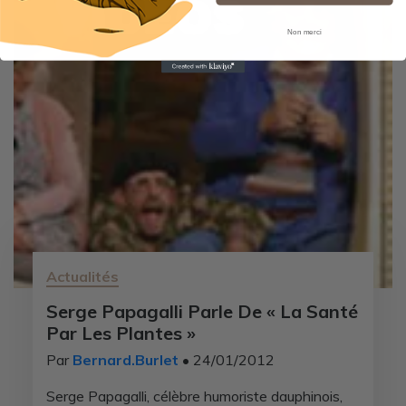
Non merci
Actualités
Serge Papagalli Parle De « La Santé
Par Les Plantes »
Par
Bernard.Burlet
• 24/01/2012
Serge Papagalli, célèbre humoriste dauphinois,