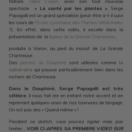
Nature,
Gilles Corjon
, avec son tout nouveau
spectacle
« La santé par les plantes »
. Serge
Papagalli est un grand spécialiste (peut-être a-t-il suivi
les cours de
l’Ecole Lyonnaise des Plantes Médicinales
?). En effet, dans cette vidéo, il excelle dans la
présentation de la
liqueur de la Grande Chartreuse
,
produite à Voiron, au pied du massif de La Grande
Chartreuse.
Des
plantes du Dauphiné
sont utilisées comme
la
vulnéraire
qui pousse particulièrement bien dans les
rochers de Chartreuse.
Dans le Dauphiné,
Serge Papagalli
est très
célèbre
. Il nous fait rire en imitant notre accent et en
reprenant quelques-unes de nos tournures de langage.
On est pas des « Quand même » !
Pendant ce sketch, vous pouvez rigoler mais pas
l’imiter …
VOIR CI-APRES SA PREMIERE V
IDEO SUR