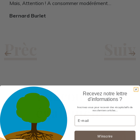
Mais, Attention ! A consommer modérément…
Bernard Burlet
À découvrir
Recevez notre lettre
d'informations ?
également
Inscrivez-vous pour recevoir des récapitulatifs de
nos derniers articles...
Email
M’inscrire