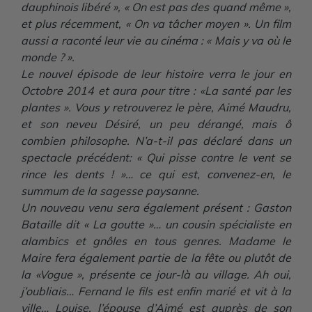
dauphinois libéré », « On est pas des quand même »,
et plus récemment, « On va tâcher moyen ». Un film
aussi a raconté leur vie au cinéma : « Mais y va où le
monde ? ».
Le nouvel épisode de leur histoire verra le jour en
Octobre 2014 et aura pour titre : «La santé par les
plantes ». Vous y retrouverez le père, Aimé Maudru,
et son neveu Désiré, un peu dérangé, mais ô
combien philosophe. N’a-t-il pas déclaré dans un
spectacle précédent: « Qui pisse contre le vent se
rince les dents ! »… ce qui est, convenez-en, le
summum de la sagesse paysanne.
Un nouveau venu sera également présent : Gaston
Bataille dit « La goutte »… un cousin spécialiste en
alambics et gnôles en tous genres. Madame le
Maire fera également partie de la fête ou plutôt de
la «Vogue », présente ce jour-là au village. Ah oui,
j’oubliais… Fernand le fils est enfin marié et vit à la
ville… Louise, l’épouse d’Aimé est auprès de son