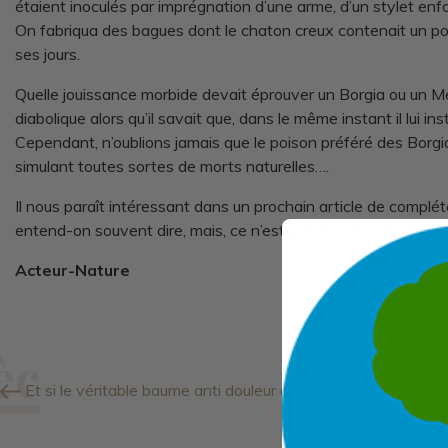
étaient inoculés par imprégnation d’une arme, d’un stylet enf
On fabriqua des bagues dont le chaton creux contenait un poiso
ses jours.
Quelle jouissance morbide devait éprouver un Borgia ou un Médi
diabolique alors qu’il savait que, dans le même instant il lui insti
Cependant, n’oublions jamais que le poison préféré des Borgia
simulant toutes sortes de morts naturelles….
Il nous paraît intéressant dans un prochain article de compléte
entend-on souvent dire, mais, ce n’est pas forcément vrai.
Acteur-Nature
Et si le véritable baume anti douleur était italien !