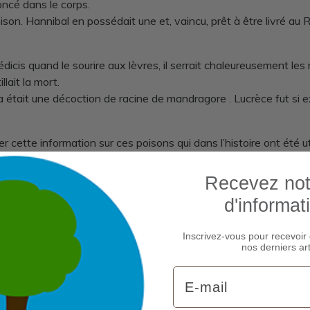
oncé dans le corps.
n. Hannibal en possédait une et, vaincu, prêt à être livré au Ro
cis quand le sourire aux lèvres, il serrait chaleureusement les m
llait la mort.
 était une décoction de racine de mandragore . Lucrèce fut si e
r cette information sur ces poisons qui dans l’histoire ont été u
Recevez notr
d'informat
Inscrivez-vous pour recevoir 
nos derniers art
Email