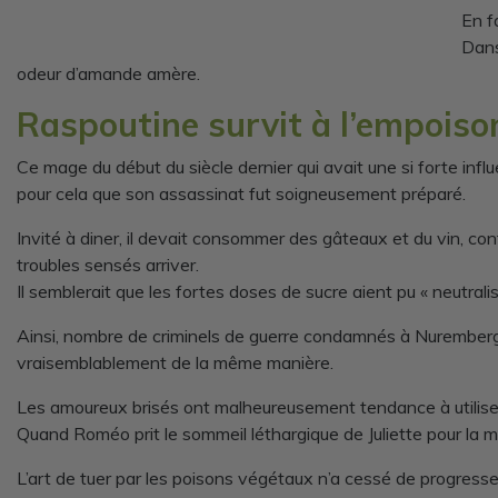
En f
Dans
odeur d’amande amère.
Raspoutine survit à l’empois
Ce mage du début du siècle dernier qui avait une si forte infl
pour cela que son assassinat fut soigneusement préparé.
Invité à diner, il devait consommer des gâteaux et du vin, co
troubles sensés arriver.
Il semblerait que les fortes doses de sucre aient pu « neutrali
Ainsi, nombre de criminels de guerre condamnés à Nuremberg e
vraisemblablement de la même manière.
Les amoureux brisés ont malheureusement tendance à utiliser 
Quand Roméo prit le sommeil léthargique de Juliette pour la mort
L’art de tuer par les poisons végétaux n’a cessé de progresse