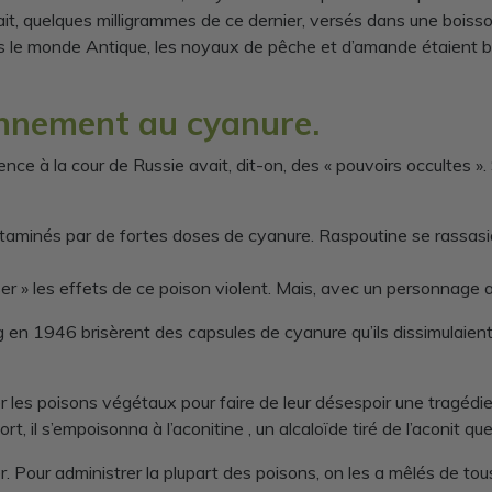
ait, quelques milligrammes de ce dernier, versés dans une boisso
 le monde Antique, les noyaux de pêche et d’amande étaient bro
onnement au cyanure.
uence à la cour de Russie avait, dit-on, des « pouvoirs occultes 
ntaminés par de fortes doses de cyanure. Raspoutine se rassasia 
ser » les effets de ce poison violent. Mais, avec un personnage a
n 1946 brisèrent des capsules de cyanure qu’ils dissimulaient 
les poisons végétaux pour faire de leur désespoir une tragédie
, il s’empoisonna à l’aconitine , un alcaloïde tiré de l’aconit qu
r. Pour administrer la plupart des poisons, on les a mêlés de to