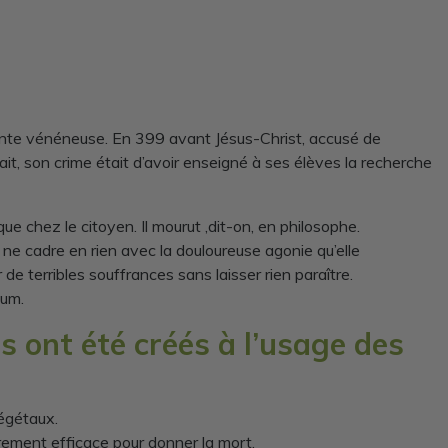
ante vénéneuse. En 399 avant Jésus-Christ, accusé de
it, son crime était d’avoir enseigné à ses élèves la recherche
ue chez le citoyen. Il mourut ,dit-on, en philosophe.
a ne cadre en rien avec la douloureuse agonie qu’elle
e terribles souffrances sans laisser rien paraître.
ium.
es ont été créés à l’usage des
végétaux.
ièrement efficace pour donner la mort.