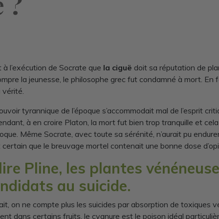
 ?
t à l’exécution de Socrate que
la ciguë
doit sa réputation de pl
ompre la jeunesse, le philosophe grec fut condamné à mort. En fa
 vérité.
ouvoir tyrannique de l’époque s’accommodait mal de l’esprit critiq
ndant, à en croire Platon, la mort fut bien trop tranquille et cel
oque. Même Socrate, avec toute sa sérénité, n’aurait pu endurer d
st certain que le breuvage mortel contenait une bonne dose d’op
lire Pline, les plantes vénéneus
ndidats au suicide.
ait, on ne compte plus les suicides par absorption de toxiques 
ent dans certains fruits, le cyanure est le poison idéal particul