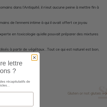
mains dans l’Antiquité, il n’eut aucune peine à mettre fin à
ains de l’ennemi intime à qui il avait offert ce joyau
xperte en toxicologie qu’elle pouvait préparer des mixtures
tilisés à partir de végétaux…Tout ce qui est naturel est bon,
e lettre
ions ?
des récapitulatifs de
icles...
Gluten or not gluten