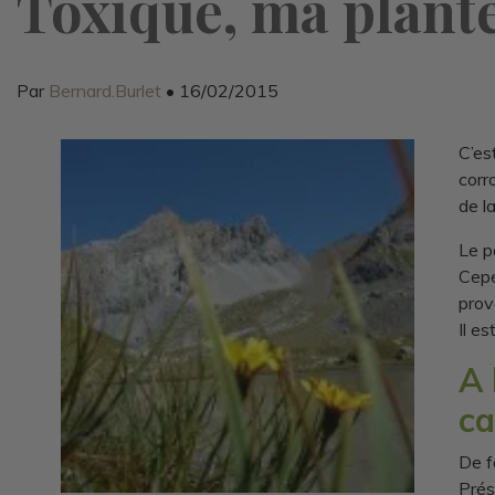
Toxique, ma plante
Par
Bernard.Burlet
• 16/02/2015
C’es
corr
de la
Le p
Cepe
prov
Il e
A 
ca
De f
Prés