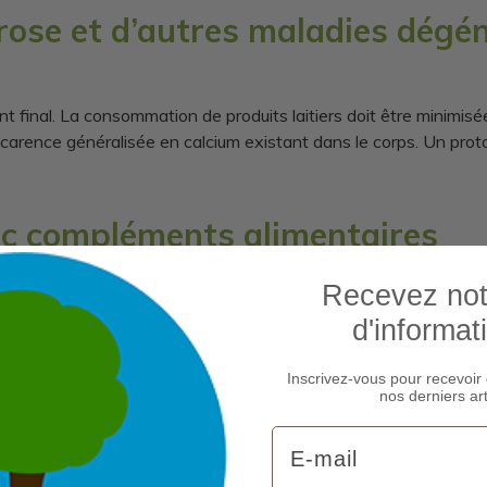
orose et d’autres maladies dégé
int final. La consommation de produits laitiers doit être minim
 carence généralisée en calcium existant dans le corps. Un proto
ec compléments alimentaires
Recevez notr
d'informat
Inscrivez-vous pour recevoir 
nos derniers art
Email
’huile de poisson avec EPA et DHA
nes, testostérone)