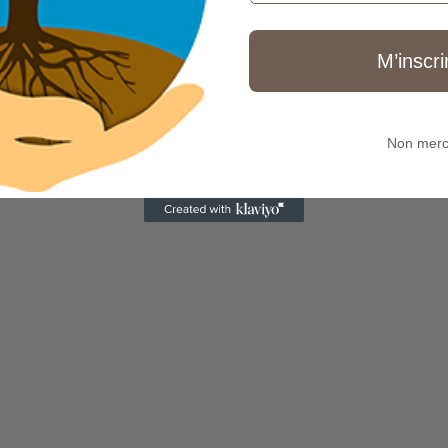
s
M’inscri
Non merc