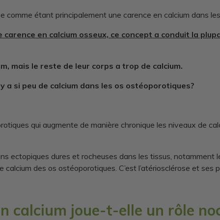
ée comme étant principalement une carence en calcium dans les 
 carence en calcium osseux, ce concept a conduit la plup
, mais le reste de leur corps a trop de calcium.
l y a si peu de calcium dans les os ostéoporotiques?
oporotiques qui augmente de manière chronique les niveaux de cal
.
ions ectopiques dures et rocheuses dans les tissus, notamment 
 de calcium des os ostéoporotiques. C’est l’atériosclérose et ses
calcium joue-t-elle un rôle noc