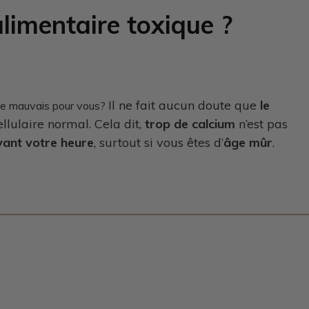
limentaire toxique ?
Il ne fait aucun doute que
le
re mauvais pour vous?
llulaire normal. Cela dit,
trop de calcium
n’est pas
vant votre heure
, surto
ut si vous êtes d’
âge mûr
.