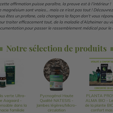
 affirmation puisse paraître, la preuve est à l’intérieur !
e magnésium sont vraies… mais ce n’est pas tout ! Découvrez 
ous êtes un profane, cela changera la façon don’t vous répon
our traiter efficacement tout, de la maladie d’Alzheimer au vi
umentation pour passer le rassemblement médical pour le c
Notre sélection de produits
is verte Ultra-
Pycnogénol Haute
PLANTA PRO
te Aagaard -
Qualité NATESIS -
ALMA BIO - L
ensable dans la
Jambes légères/Micro-
de la plante BIO
acie familiale
circulation
confort mas