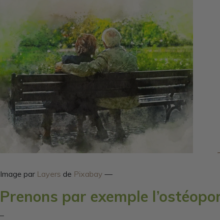
Image par
Layers
de
Pixabay
—
Prenons par exemple l’ostéopo
–