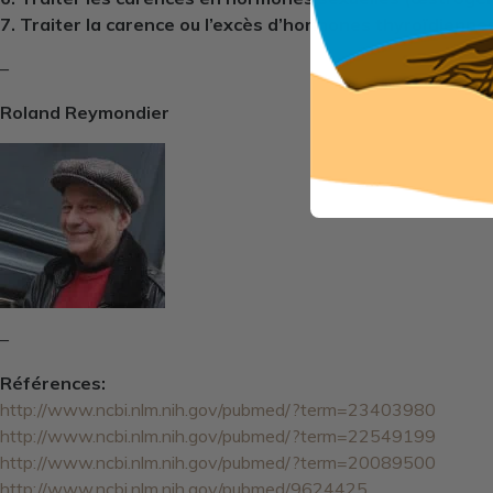
7. Traiter la carence ou l’excès d’hormones thyroïdienne
–
Roland Reymondier
–
Références:
http://www.ncbi.nlm.nih.gov/pubmed/?term=23403980
http://www.ncbi.nlm.nih.gov/pubmed/?term=22549199
http://www.ncbi.nlm.nih.gov/pubmed/?term=20089500
http://www.ncbi.nlm.nih.gov/pubmed/9624425