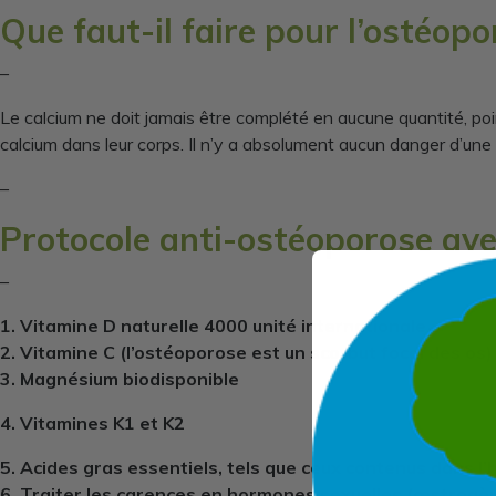
Que faut-il faire pour l’ostéop
–
Le calcium ne doit jamais être complété en aucune quantité, po
calcium dans leur corps. Il n’y a absolument aucun danger d’une
–
Protocole anti-ostéoporose av
–
1. Vitamine D naturelle 4000 unité internationale
2. Vitamine C (l’ostéoporose est un scorbut focal des os)
3. Magnésium
biodisponible
4. Vitamines K1 et K2
5. Acides gras essentiels, tels que ceux contenus dans l
6. Traiter les carences en hormones sexuelles (œstrogè