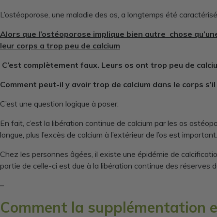
L’ostéoporose, une maladie des os, a longtemps été caractéris
Alors que l’ostéoporose implique bien autre chose qu’une
leur corps a trop peu de calcium
C’est complètement faux. Leurs os ont trop peu de calcium
Comment peut-il y avoir trop de calcium dans le corps s’i
C’est une question logique à poser.
En fait, c’est la libération continue de calcium par les os osté
longue, plus l’excès de calcium à l’extérieur de l’os est important
Chez les personnes âgées, il existe une épidémie de calcificat
partie de celle-ci est due à la libération continue des réserves
–
Comment la supplémentation en 