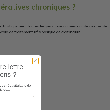
nératives chroniques ?
isée. Pratiquement toutes les personnes âgées ont des excès de
cole de traitement très basique devrait inclure:
e lettre
ions ?
des récapitulatifs de
icles...