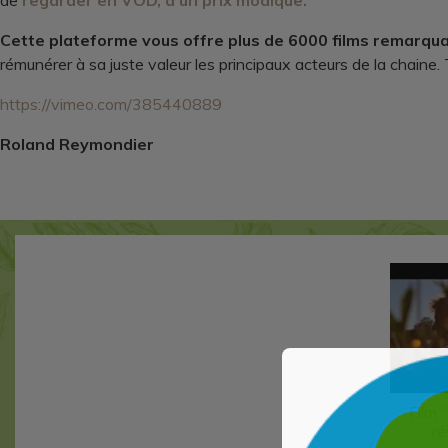
de
regarder en VOD, à un prix modique.
Cette plateforme vous offre plus de 6000 films remarqu
rémunérer à sa juste valeur les principaux acteurs de la chaine.
https://vimeo.com/385440889
Roland Reymondier
Film 
ré