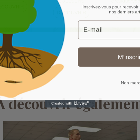
EOLESENS
circulation/d
ÉCOUVRIR
Inscrivez-vous pour recevoir 
nos derniers art
DÉCOUVRIR
DÉCOUV
Email
M’inscri
Non merc
À découvrir égalemen