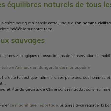
es équilibres naturels de tous l
planète pour que s’installe cette
jungle qu’on nomme civilisa
inte indélébile sur notre terre.
maux sauvages
des parcs zoologiques et associations de conservation se mobil
aire « Animaux en danger, le dernier espoir »
d’hui et le fait est que, même si on en parle peu, des hommes 
nt….
Java et Panda géants de Chine
sont réintroduit dans leur mili
ionner
ce magnifique reportage
. Si, après avoir regarder la b