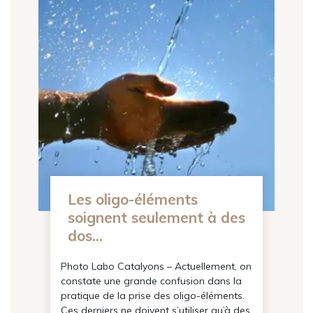
Les oligo-éléments
e lettre
soignent seulement à des
ions ?
dos...
des récapitulatifs de
Photo Labo Catalyons – Actuellement, on
icles...
constate une grande confusion dans la
pratique de la prise des oligo-éléments.
Ces derniers ne doivent s’utiliser qu’à des