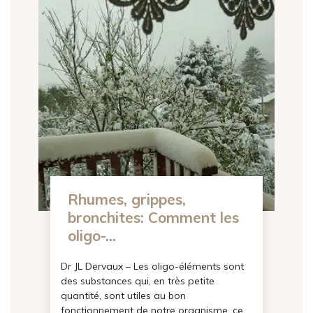
Rhumes, grippes,
Recevez notr
bronchites: Comment les
d'informat
oligo-...
Inscrivez-vous pour recevoir 
Dr JL Dervaux – Les oligo-éléments sont
nos derniers art
des substances qui, en très petite
quantité, sont utiles au bon
Email
fonctionnement de notre organisme, ce