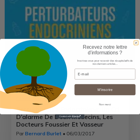
Recevez notre lettre
d'informations ?
Inscrivez-vous pour recevoir des récapitulatifs de
nos derniers articles...
Email
M’inscrire
Actualités
Non merci
Perturbateurs Endocriniens: Un Cri
D’alarme De Deux Médecins, Les
Docteurs Foussier Et Vasseur
Par
Bernard Burlet
• 06/03/2017