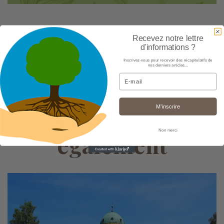
Recevez notre lettre
d'informations ?
Inscrivez-vous pour recevoir des récapitulatifs de
nos derniers articles...
Email
À découvrir
M’inscrire
Non merci
également