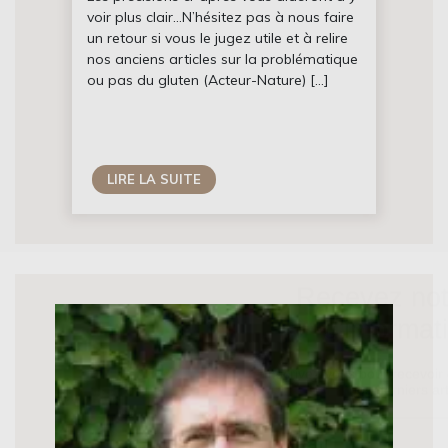
voir plus clair…N’hésitez pas à nous faire
un retour si vous le jugez utile et à relire
nos anciens articles sur la problématique
ou pas du gluten (Acteur-Nature) […]
LIRE LA SUITE
Recevez notr
d'informat
Inscrivez-vous pour recevoir 
nos derniers art
Email