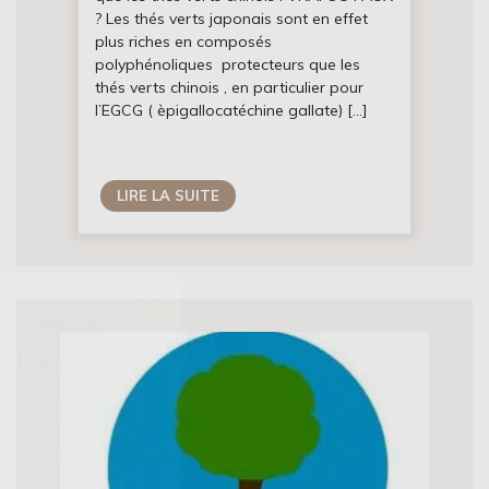
? Les thés verts japonais sont en effet
plus riches en composés
polyphénoliques protecteurs que les
thés verts chinois , en particulier pour
l’EGCG ( èpigallocatéchine gallate) […]
LIRE LA SUITE
e lettre
ions ?
des récapitulatifs de
icles...