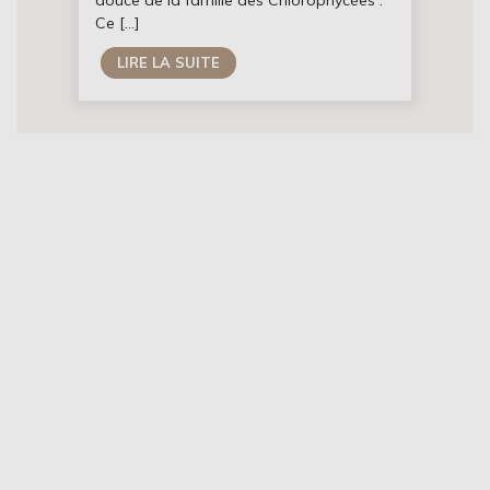
douce de la famille des Chlorophycées .
Ce […]
LIRE LA SUITE