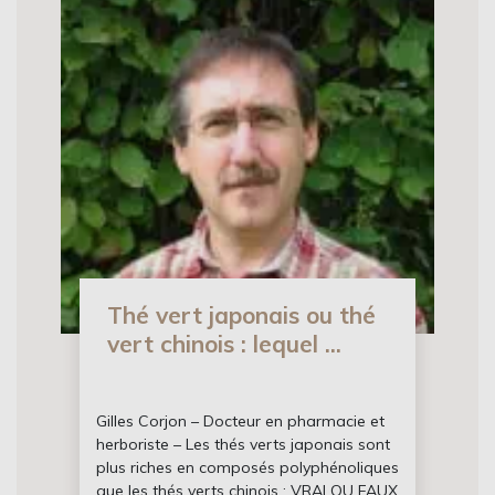
Thé vert japonais ou thé
vert chinois : lequel ...
Gilles Corjon – Docteur en pharmacie et
herboriste – Les thés verts japonais sont
plus riches en composés polyphénoliques
que les thés verts chinois : VRAI OU FAUX