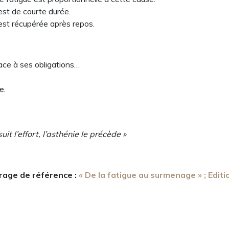
 est de courte durée.
 est récupérée après repos.
ace à ses obligations…
e.
it l’effort, l’asthénie le précède »
rage de référence :
« De la fatigue au surmenage » ; Editi