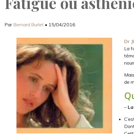
Fatigue ou asthéni
Par
Bernard.Burlet
• 15/04/2016
Dr 
La f
témo
nourr
Mais
de m
Qu
–
La
C’es
Dont
Cett