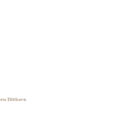
ons Ellébore
.