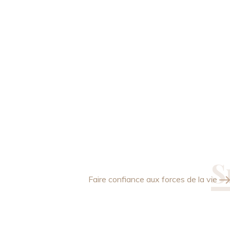
e lettre
ions ?
des récapitulatifs de
icles...
Faire confiance aux forces de la vie