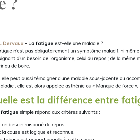
e ?
JL Dervaux
– La fatigue
est-elle une maladie ?
atigue n’est pas obligatoirement un symptôme maladif, ni même u
ignant d’un besoin de l’organisme, celui du repos ; de la même m
ir ou de boire.
 elle peut aussi témoigner d’une maladie sous-jacente ou accomp
aladie : elle est alors appelée asthénie ou « Manque de force »,
elle est la différence entre fat
 fatigue
simple répond aux critères suivants :
t un besoin raisonné de repos…
 la cause est logique et reconnue.
e fatigue est proportionnelle à cette cause.