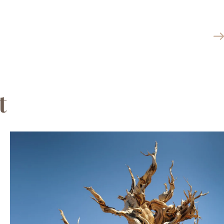
t
e lettre
ions ?
des récapitulatifs de
icles...