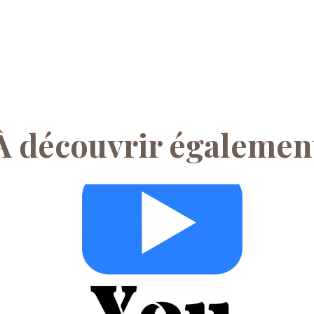
À découvrir égalemen
Recevez notr
d'informat
Inscrivez-vous pour recevoir 
nos derniers art