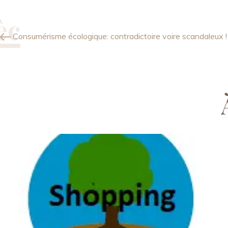
Consumérisme écologique: contradictoire voire scandaleux !