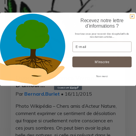
Recevez notre lettre
d'informations ?
Inscrivez-vous pour recevoir des récapitulatifs de
nos derniers articles...
Email
M’inscrire
Actualités
Quand Les Hommes Vivront
Non merci
D’amour…
Par
Bernard.Burlet
• 16/11/2015
Photo Wikipédia – Chers amis d’Acteur Nature,
comment exprimer ce sentiment de désolation
qui frappe si cruellement notre conscience en
ces jours sombres. On peut bien avoir la plus
belle des natures, si celle qui prévaut dans le