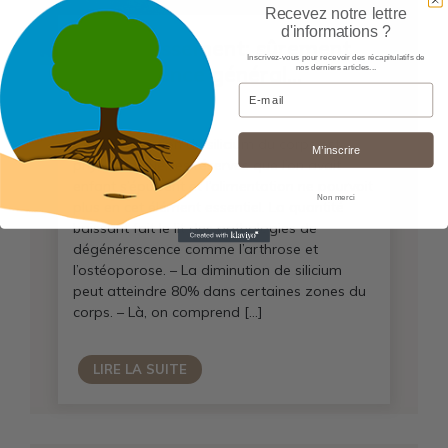
Recevez notre lettre
d'informations ?
Le vieillissement: sûrement
Inscrivez-vous pour recevoir des récapitulatifs de
une carence général...
nos derniers articles...
Email
Cette diminution du silicium du corps est
M’inscrire
physiologique, les réserves que l’on avait
enfant s’épuisent et l’alimentation ne pourvoit
Non merci
plus en cet élément essentiel. La quantité
baissant fait le lit des pathologies de
dégénérescence comme l’arthrose et
l’ostéoporose. – La diminution de silicium
peut atteindre 80% dans certaines zones du
corps. – Là, on comprend […]
LIRE LA SUITE