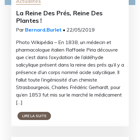
Actualités
La Reine Des Prés, Reine Des
Plantes !
Par
Bernard.Burlet
• 22/05/2019
Photo Wikipédia – En 1838, un médecin et
pharmacologue italien Raffaele Piria découvre
que c’est dans l’oxydation de l’aldéhyde
salicylique présent dans la reine des prés qu’il y a
présence d’un corps nommé acide salycilique. Il
fallut toute l’ingéniosité d’un chimiste
Strasbourgeois, Charles Frédéric Gerhardt, pour
qu’en 1853 fut mis sur le marché le médicament
[…]
LIRE LA SUITE
Recevez notre lettre
d'informations ?
Inscrivez-vous pour recevoir des récapitulatifs de
nos derniers articles...