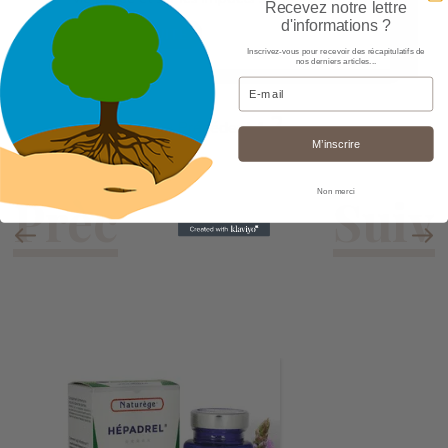
Recevez notre lettre
d'informations ?
LIRE LA SUITE
Inscrivez-vous pour recevoir des récapitulatifs de
nos derniers articles...
Email
2
« Précédent
1
M’inscrire
Non merci