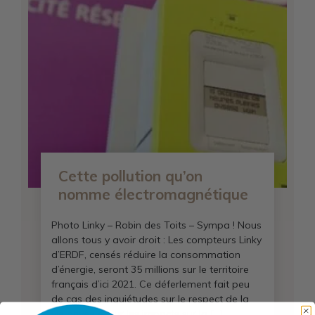
Cette pollution qu’on
nomme électromagnétique
Photo Linky – Robin des Toits – Sympa ! Nous
allons tous y avoir droit : Les compteurs Linky
d’ERDF, censés réduire la consommation
d’énergie, seront 35 millions sur le territoire
français d’ici 2021. Ce déferlement fait peu
de cas des inquiétudes sur le respect de la
vie privée et sur les impacts sur la […]