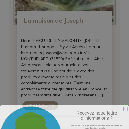
La maison de Joseph
Nom : LAIGUEDE- LA MAISON DE JOSEPH
Prénom : Philippe et Sylvie Adresse e-mail :
lamaisondejoseph@wanadoo.fr Ville :
MONTMELARD (71520) Spécialiste de l’Aloe
Arborescens bio. A Montmelard, vous
trouverez aussi une boutique avec des
produits alimentaires bio et des
compléments alimentaires. C’est une
entreprise familiale qui distribue en France un
produit remarquable : l’Aloe Arboresens […]
LIRE LA SUITE
Recevez notre lettre
d'informations ?
Inscrivez-vous pour recevoir des récapitulatifs de
nos derniers articles...