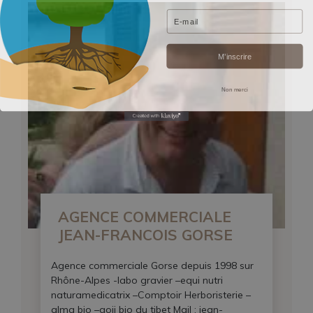
Email
M’inscrire
Non merci
AGENCE COMMERCIALE
JEAN-FRANCOIS GORSE
Agence commerciale Gorse depuis 1998 sur
Rhône-Alpes -labo gravier –equi nutri
naturamedicatrix –Comptoir Herboristerie –
alma bio –goji bio du tibet Mail : jean-