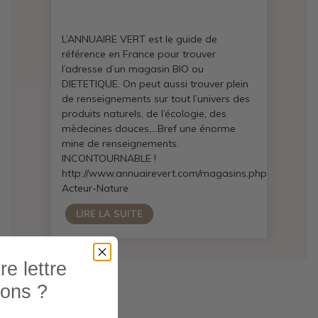
L’ANNUAIRE VERT est le guide de
référence en France pour trouver
l’adresse d’un magasin BIO ou
DIETETIQUE. On peut aussi trouver plein
de renseignements sur tout l’univers des
produits naturels, de l’écologie, des
mèdecines douces,…Bref une énorme
mine de renseignements.
INCONTOURNABLE !
http://www.annuairevert.com/magasins.php
Acteur-Nature
LIRE LA SUITE
e lettre
ions ?