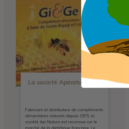
La societé Apinature
Fabricant et distributeur de compléments
alimentaires naturels depuis 1975, la
société Api Nature est reconnue sur le
marché de la diététique française. Le