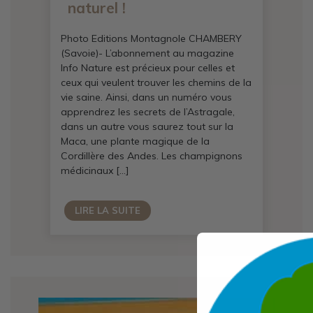
naturel !
Photo Editions Montagnole CHAMBERY
(Savoie)- L’abonnement au magazine
Info Nature est précieux pour celles et
ceux qui veulent trouver les chemins de la
vie saine. Ainsi, dans un numéro vous
apprendrez les secrets de l’Astragale,
dans un autre vous saurez tout sur la
Maca, une plante magique de la
Cordillère des Andes. Les champignons
médicinaux […]
LIRE LA SUITE