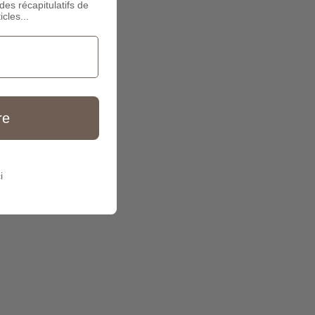
des récapitulatifs de
icles...
re
i