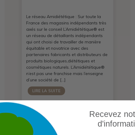
Le réseau Amidiététique : Sur toute la
France des magasins indépendants très
axés sur le conseil L’Amidiététique® est
un réseau de détaillants indépendants
qui ont choisi de travailler de manière
équitable et novatrice avec des
partenaires fabricants et distributeurs de
produits biologiques,diététiques et
cosmétiques naturels. L’Amidiététique®
n’est pas une franchise mais l’enseigne
d’une société de […]
LIRE LA SUITE
Recevez notr
d'informat