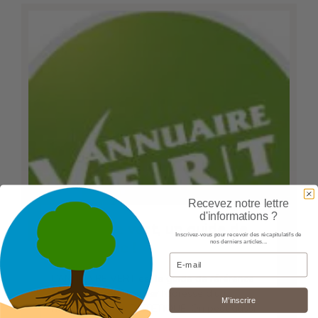
Recevez notre lettre
d'informations ?
Annuaire vert, un guide de
Inscrivez-vous pour recevoir des récapitulatifs de
nos derniers articles...
référence !
Email
L’ANNUAIRE VERT est le guide de référence
en France pour trouver l’adresse d’un
M’inscrire
magasin BIO ou DIETETIQUE. On peut aussi