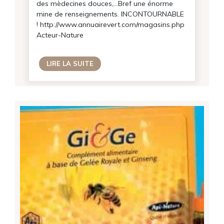
Non merci
des mèdecines douces,…Bref une énorme
mine de renseignements. INCONTOURNABLE
! http://www.annuairevert.com/magasins.php
Acteur-Nature
LIRE LA SUITE