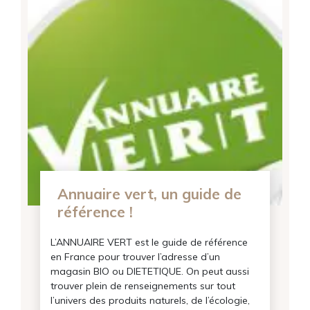
Recevez notre lettre
Annuaire vert, un guide de
d'informations ?
référence !
Inscrivez-vous pour recevoir des récapitulatifs de
nos derniers articles...
Email
L’ANNUAIRE VERT est le guide de référence
en France pour trouver l’adresse d’un
magasin BIO ou DIETETIQUE. On peut aussi
M’inscrire
trouver plein de renseignements sur tout
l’univers des produits naturels, de l’écologie,