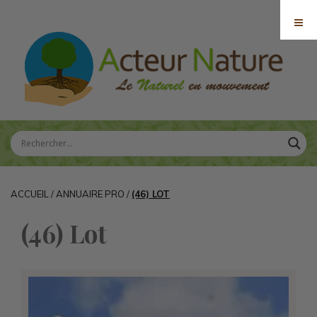
ACCUEIL
/
ANNUAIRE PRO
/
(46) LOT
(46) Lot