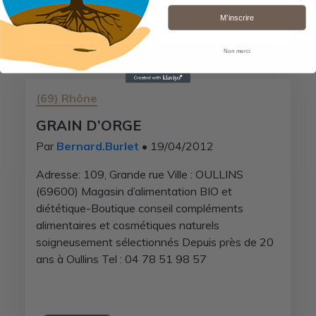
Tel/Fax : 04 72 42 25 85
M’inscrire
LIRE LA SUITE
Non merci
(69) Rhône
GRAIN D’ORGE
Par
Bernard.Burlet
• 19/04/2012
Adresse: 109, Grande rue Ville : OULLINS
(69600) Magasin d’alimentation BIO et
diététique-Boutique conseil compléments
alimentaires et cosmétiques naturels
soigneusement sélectionnés Depuis près de 20
ans à Oullins Tel : 04 78 51 98 57