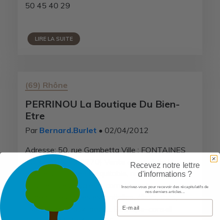
50 45 40 29
LIRE LA SUITE
(69) Rhône
PERRINOU La Boutique Du Bien-
Etre
Par
Bernard.Burlet
• 02/04/2012
Adresse: 50, rue Gambetta Ville : FONTAINES
SUR SAONE (69270) Vente de produits bio,
Recevez notre lettre
naturels, commerce équitable, recyclé.
d'informations ?
Cosmétiques, hygiène, compléments
Inscrivez-vous pour recevoir des récapitulatifs de
nos derniers articles...
alimentaires, huiles essentielles, élixirs, thés,
Email
tisanes, minéraux, déco… Boutique-conseil