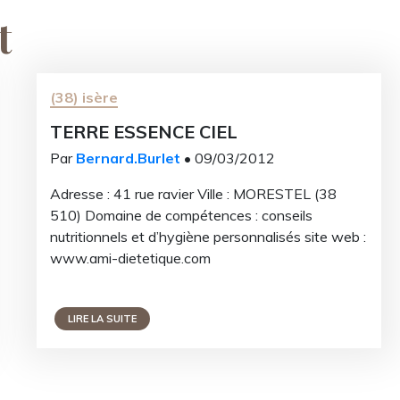
t
e lettre
ions ?
(38) isère
TERRE ESSENCE CIEL
des récapitulatifs de
icles...
Par
Bernard.Burlet
• 09/03/2012
Adresse : 41 rue ravier Ville : MORESTEL (38
510) Domaine de compétences : conseils
nutritionnels et d’hygiène personnalisés site web :
www.ami-dietetique.com
re
LIRE LA SUITE
i