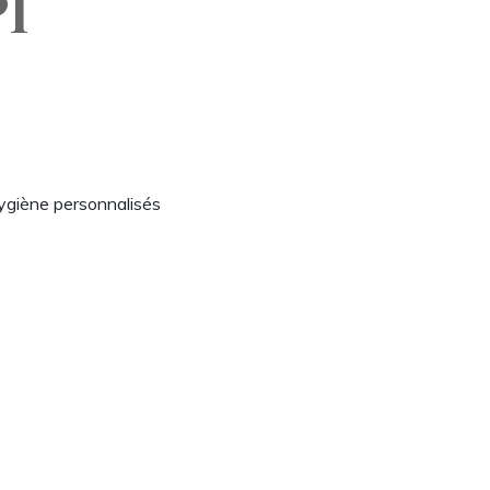
I
hygiène personnalisés