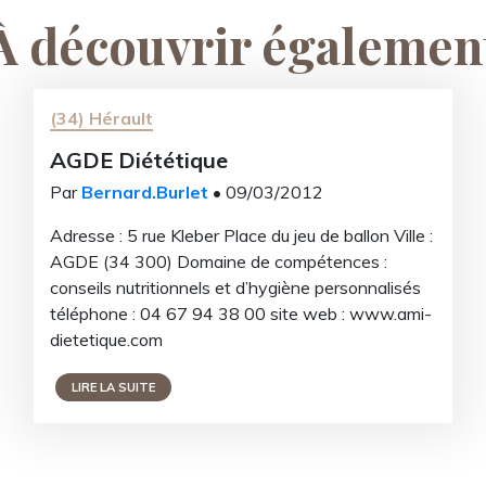
À découvrir égalemen
Recevez notr
d'informat
(34) Hérault
AGDE Diététique
Inscrivez-vous pour recevoir 
nos derniers art
Par
Bernard.Burlet
• 09/03/2012
Email
Adresse : 5 rue Kleber Place du jeu de ballon Ville :
AGDE (34 300) Domaine de compétences :
conseils nutritionnels et d’hygiène personnalisés
téléphone : 04 67 94 38 00 site web : www.ami-
M’inscri
dietetique.com
LIRE LA SUITE
Non merc